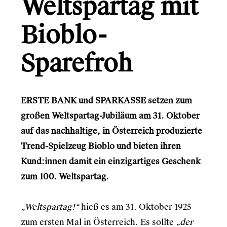
Weltspartag mit
Gründerio
Canal+
Bioblo-
Learning Hospital
Sparefroh
Friends in Flats
LG
ERSTE BANK und SPARKASSE setzen zum
Monsterfreunde
großen Weltspartag-Jubiläum am 31. Oktober
auf das nachhaltige, in Österreich produzierte
Trend-Spielzeug Bioblo und bieten ihren
Info
Kund:innen damit ein einzigartiges Geschenk
zum 100. Weltspartag.
Kontakt
„Weltspartag!“
hieß es am 31. Oktober 1925
zum ersten Mal in Österreich. Es sollte
„der