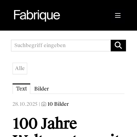
Pressemitteilungen
Fabrique Agency
Alle
Kwizda APOScout
Bioblo
Text
Bilder
Sunshine Mastering
28.10.2025 |
10 Bilder
Wirtschaftskammer Österreich
100 Jahre
Austrian Audio