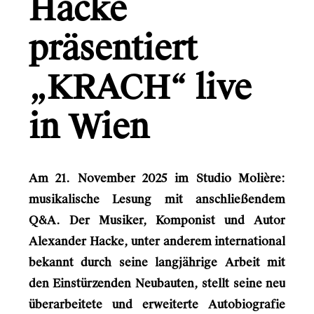
Hacke
Gründerio
Canal+
präsentiert
Learning Hospital
„KRACH“ live
Friends in Flats
in Wien
LG
Monsterfreunde
Am 21. November 2025 im Studio Molière:
musikalische Lesung mit anschließendem
Info
Q&A. Der Musiker, Komponist und Autor
Alexander Hacke, unter anderem international
Kontakt
bekannt durch seine langjährige Arbeit mit
den Einstürzenden Neubauten, stellt seine neu
überarbeitete und erweiterte Autobiografie