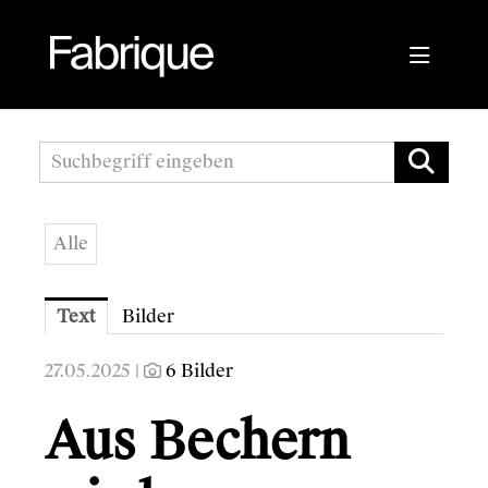
Pressemitteilungen
Fabrique Agency
Alle
Kwizda APOScout
Bioblo
Text
Bilder
27.05.2025 |
6 Bilder
Aus Bechern
Sunshine Mastering
Wirtschaftskammer Österreich