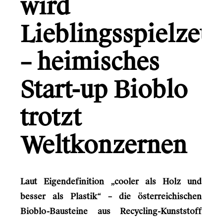
wird
Austrian Audio
Lieblingsspielzeu
Gründerio
– heimisches
Canal+
Learning Hospital
Start-up Bioblo
Friends in Flats
trotzt
LG
Weltkonzernen
Monsterfreunde
Laut Eigendefinition „cooler als Holz und
Info
besser als Plastik“ – die österreichischen
Kontakt
Bioblo-Bausteine aus Recycling-Kunststoff