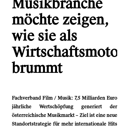
Musikbranche
Gründerio
Canal+
möchte zeigen,
Learning Hospital
wie sie als
Friends in Flats
Wirtschaftsmotor
LG
Monsterfreunde
brummt
Info
Fachverband Film / Musik: 7,5 Milliarden Euro
Kontakt
jährliche Wertschöpfung generiert der
österreichische Musikmarkt – Ziel ist eine neue
Standortstrategie für mehr internationale Hits