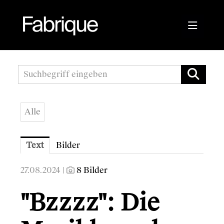
Pressemitteilungen
Fabrique Agency
Alle
Kwizda APOScout
Bioblo
Text
Bilder
Sunshine Mastering
27.08.2024 |
8 Bilder
Wirtschaftskammer Österreich
"Bzzzz": Die
Austrian Audio