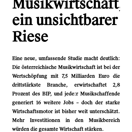
Musikwirtschaft,
Gründerio
Canal+
ein unsichtbarer
Learning Hospital
Riese
Friends in Flats
LG
Eine neue, umfassende Studie macht deutlich:
Monsterfreunde
Die österreichische Musikwirtschaft ist bei der
Wertschöpfung mit 7,5 Milliarden Euro die
drittstärkste Branche, erwirtschaftet 2,8
Info
Prozent des BIP, und jede:r Musikschaffende
generiert 16 weitere Jobs – doch der starke
Kontakt
Wirtschaftsmotor ist bisher weit unterschätzt.
Mehr Investitionen in den Musikbereich
würden die gesamte Wirtschaft stärken.