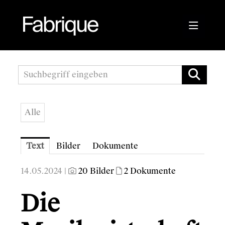
Pressemitteilungen
Fabrique Agency
Alle
Kwizda APOScout
Bioblo
Text
Bilder
Dokumente
Sunshine Mastering
14.05.2024 |
20 Bilder
2 Dokumente
Wirtschaftskammer Österreich
Die
Austrian Audio