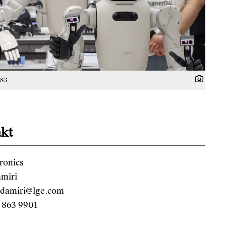
183
kt
ronics
amiri
.damiri@lge.com
 863 9901