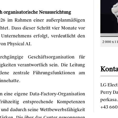
h organisatorische Neuausrichtung
 2026 im Rahmen einer außerplanmäßigen
tet. Dass dieser Schritt vier Monate vor
s Unternehmens erfolgt, verdeutlicht den
2 000 x 1 
von Physical AI.
chgängige Geschäftsorganisation für
gkeiten verantwortlich sein. Die Leitung
Konta
dene zentrale Führungsfunktionen am
innehatte.
LG Elect
Perry D
m eine eigene Data-Factory-Organisation
perkasa
frühzeitig entsprechende Kompetenzen
+43 660
n und dadurch seine Wettbewerbsfähigkeit
stärken. Die über das Center gewonnenen