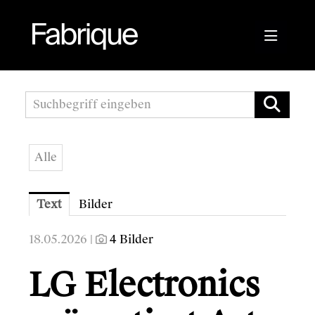
Pressemitteilungen
Fabrique Agency
Alle
Kwizda APOScout
Bioblo
Text
Bilder
Sunshine Mastering
18.05.2026 |
4 Bilder
Wirtschaftskammer Österreich
LG Electronics
Austrian Audio