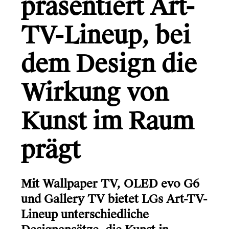
präsentiert Art-
Gründerio
Canal+
TV-Lineup, bei
Learning Hospital
dem Design die
Friends in Flats
Wirkung von
LG
Kunst im Raum
prägt
Monsterfreunde
Mit Wallpaper TV, OLED evo G6
Info
und Gallery TV bietet LGs Art-TV-
Kontakt
Lineup unterschiedliche