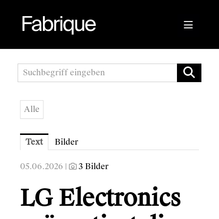
Pressemitteilungen
Fabrique Agency
Alle
Kwizda APOScout
Bioblo
Text
Bilder
Sunshine Mastering
05.06.2026 |
3 Bilder
Wirtschaftskammer Österreich
LG Electronics
Austrian Audio