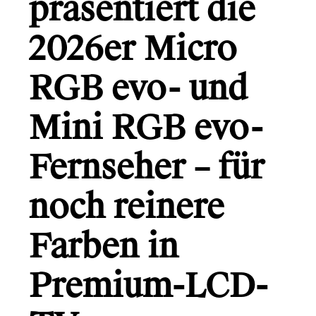
präsentiert die
Gründerio
Canal+
2026er Micro
Learning Hospital
RGB evo- und
Friends in Flats
Mini RGB evo-
LG
Fernseher – für
noch reinere
Monsterfreunde
Farben in
Info
Premium-LCD-
Kontakt