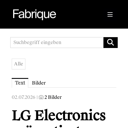
Pressemitteilungen
Fabrique Agency
Alle
Kwizda APOScout
Bioblo
Text
Bilder
Sunshine Mastering
02.07.2026 |
2 Bilder
Wirtschaftskammer Österreich
LG Electronics
Austrian Audio