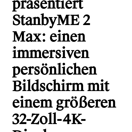
präsentiert
Gründerio
Canal+
StanbyME 2
Learning Hospital
Max: einen
Friends in Flats
immersiven
LG
persönlichen
Bildschirm mit
Monsterfreunde
einem größeren
Info
32-Zoll-4K-
Kontakt