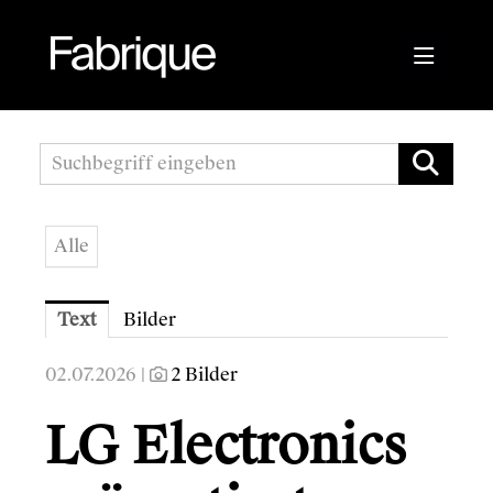
Pressemitteilungen
Fabrique Agency
Alle
Kwizda APOScout
Bioblo
Text
Bilder
Sunshine Mastering
02.07.2026 |
2 Bilder
Wirtschaftskammer Österreich
LG Electronics
Austrian Audio