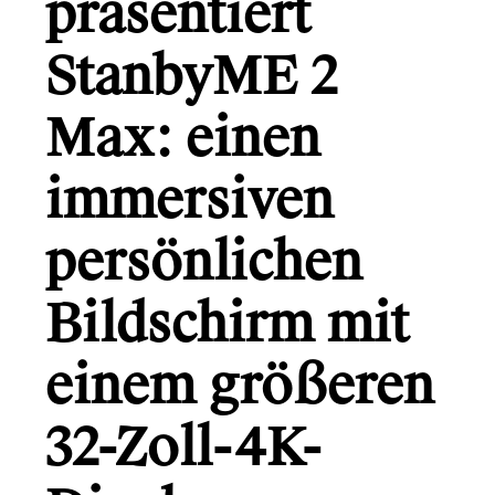
präsentiert
Gründerio
Canal+
StanbyME 2
Learning Hospital
Max: einen
Friends in Flats
immersiven
LG
persönlichen
Bildschirm mit
Monsterfreunde
einem größeren
Info
32-Zoll-4K-
Kontakt