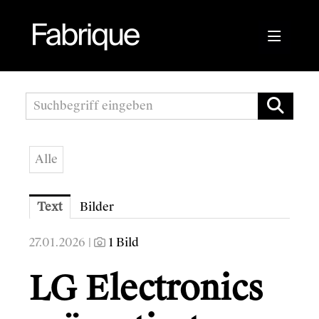
Pressemitteilungen
Fabrique Agency
Alle
Kwizda APOScout
Bioblo
Text
Bilder
Sunshine Mastering
27.01.2026 |
1 Bild
Wirtschaftskammer Österreich
LG Electronics
Austrian Audio