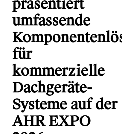
präsentiert
Gründerio
Canal+
umfassende
Learning Hospital
Komponentenlösu
Friends in Flats
für
LG
kommerzielle
Dachgeräte-
Monsterfreunde
Systeme auf der
Info
AHR EXPO
Kontakt