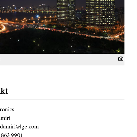
3
kt
ronics
amiri
.damiri@lge.com
 863 9901