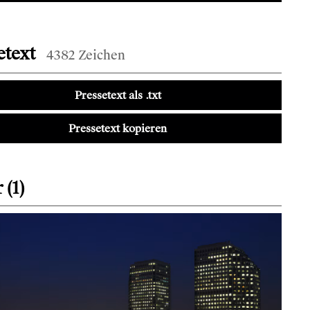
etext
4382 Zeichen
Pressetext als .txt
Pressetext kopieren
 (1)