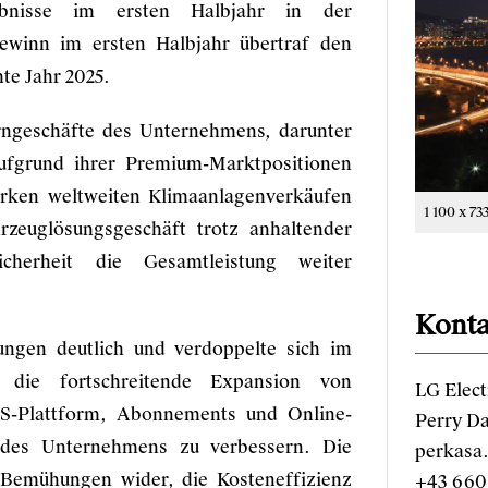
bnisse im ersten Halbjahr in der
ewinn im ersten Halbjahr übertraf den
te Jahr 2025.
rngeschäfte des Unternehmens, darunter
ufgrund ihrer Premium-Marktpositionen
tarken weltweiten Klimaanlagenverkäufen
1 100 x 73
zeuglösungsgeschäft trotz anhaltender
cherheit die Gesamtleistung weiter
Konta
ungen deutlich und verdoppelte sich im
 die fortschreitende Expansion von
LG Elect
S-Plattform, Abonnements und Online-
Perry D
 des Unternehmens zu verbessern. Die
perkasa
 Bemühungen wider, die Kosteneffizienz
+43 660