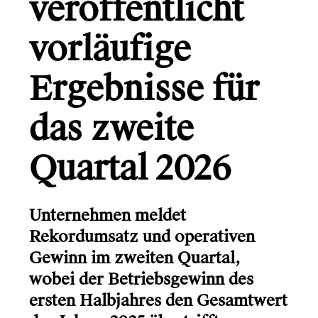
veröffentlicht
Gründerio
Canal+
vorläufige
Learning Hospital
Ergebnisse für
Friends in Flats
das zweite
LG
Quartal 2026
Monsterfreunde
Unternehmen meldet
Rekordumsatz und operativen
Gewinn im zweiten Quartal,
Info
wobei der Betriebsgewinn des
Kontakt
ersten Halbjahres den Gesamtwert