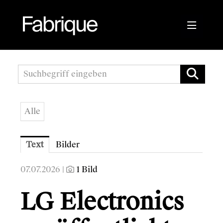
Pressemitteilungen
Fabrique Agency
Alle
Kwizda APOScout
Bioblo
Text
Bilder
Sunshine Mastering
07.07.2026 |
1 Bild
Wirtschaftskammer Österreich
LG Electronics
Austrian Audio