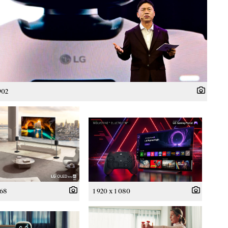
902
968
1 920 x 1 080