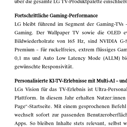
über die gesamte LG TV-Produktpalette einschließ
Fortschrittliche Gaming-Performance
LG bleibt führend im Segment der Gaming-TVs –
Gaming. Der Wallpaper TV sowie die OLED evo
Bildwiederholrate von 165 Hz, sind NVIDIA 
Premium – für ruckelfreies, extrem flüssiges Gam
0,1 ms und Auto Low Latency Mode (ALLM) bie
gewünschte Responsivität.
Personalisierte KI-TV-Erlebnisse mit Multi-AI – un
LGs Vision für das TV-Erlebnis ist Ultra-Person
Plattform. In diesem Jahr erhalten Nutzer:innen
Page“-Startseite. Mit einem gesprochenen Befehl
wechselt sofort zur passenden Benutzeroberfläc
Apps. So bleiben Inhalte stets relevant, selbst