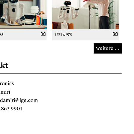
383
1 551 x 978
weitere ...
kt
ronics
amiri
.damiri@lge.com
 863 9901