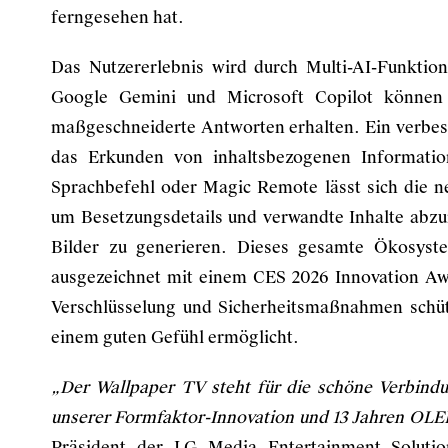
ferngesehen hat.
Das Nutzererlebnis wird durch Multi-AI-Funktion
Google Gemini und Microsoft Copilot können 
maßgeschneiderte Antworten erhalten. Ein verbesse
das Erkunden von inhaltsbezogenen Informatio
Sprachbefehl oder Magic Remote lässt sich die n
um Besetzungsdetails und verwandte Inhalte abzur
Bilder zu generieren. Dieses gesamte Ökosyst
ausgezeichnet mit einem CES 2026 Innovation Awar
Verschlüsselung und Sicherheitsmaßnahmen schütz
einem guten Gefühl ermöglicht.
„Der Wallpaper TV steht für die schöne Verbindu
unserer Formfaktor-Innovation und 13 Jahren OLE
Präsident der LG Media Entertainment Solut