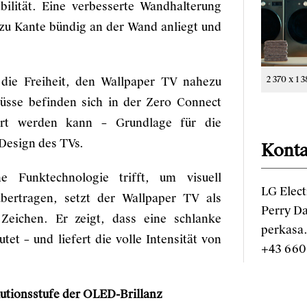
bilität. Eine verbesserte Wandhalterung
 zu Kante bündig an der Wand anliegt und
2 370 x 1 
 die Freiheit, den Wallpaper TV nahezu
lüsse befinden sich in der Zero Connect
ert werden kann – Grundlage für die
Design des TVs.
Konta
he Funktechnologie trifft, um visuell
LG Elect
übertragen, setzt der Wallpaper TV als
Perry D
Zeichen. Er zeigt, dass eine schlanke
perkasa
et – und liefert die volle Intensität von
+43 660
utionsstufe der OLED-Brillanz