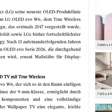
ics (LG) seine neueste OLED-Produktlinie
 dem LG OLED evo W6, dem True Wireless
n, das erstmals 2017 vorgestellt wurde,
ität sowie LGs bisher fortschrittlichster
ogy. Nach 13 aufeinanderfolgenden Jahren
3 000 x 1 
en OLED evo Serie 2026, die durchgehend
en wird, erneut Maßstäbe für Display-
D TV mit True Wireless
evo W6, der sich so in den Raum einfügen
ehäuse der 9-mm-Klasse, ermöglicht durch
7 473 x 4 
er Komponenten und eine vollständige
der Wallpaper TV eine elegante, leichte