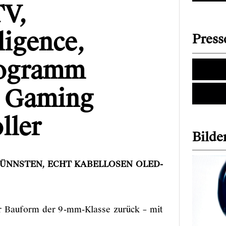
TV,
ligence,
Press
rogramm
G Gaming
ller
Bilder
DÜNNSTEN, ECHT KABELLOSEN OLED-
er Bauform der 9-mm-Klasse zurück – mit