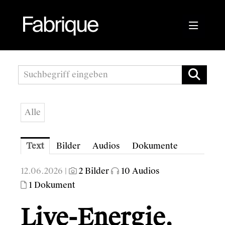
Pressemitteilungen
Fabrique Agency
Alle
Kwizda APOScout
Bioblo
Text
Bilder
Audios
Dokumente
Sunshine Mastering
12.06.2026 |
2 Bilder
10 Audios
1 Dokument
Wirtschaftskammer Österreich
Austrian Audio
Live-Energie,