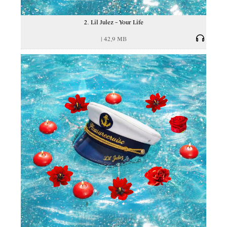
2. Lil Julez – Your Life
|
42,9 MB