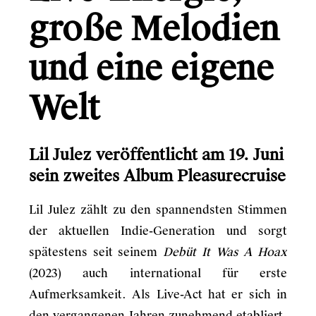
Gründerio
große Melodien
Canal+
und eine eigene
Learning Hospital
Friends in Flats
Welt
LG
Lil Julez veröffentlicht am 19. Juni
Monsterfreunde
sein zweites Album Pleasurecruise
Lil Julez zählt zu den spannendsten Stimmen
Info
der aktuellen Indie-Generation und sorgt
Kontakt
spätestens seit seinem
Debüt It Was A Hoax
(2023) auch international für erste
Aufmerksamkeit. Als Live-Act hat er sich in
den vergangenen Jahren zunehmend etabliert,