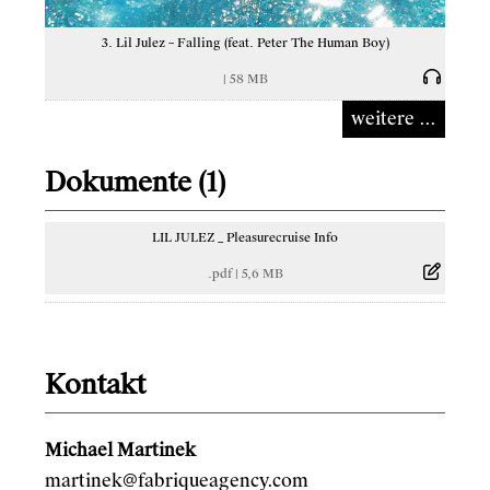
3. Lil Julez – Falling (feat. Peter The Human Boy)
|
58 MB
weitere ...
Dokumente (1)
LIL JULEZ _ Pleasurecruise Info
.pdf
|
5,6 MB
Kontakt
Michael Martinek
martinek@fabriqueagency.com