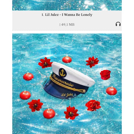
1. Lil Julez – I Wanna Be Lonely
|
49,1 MB