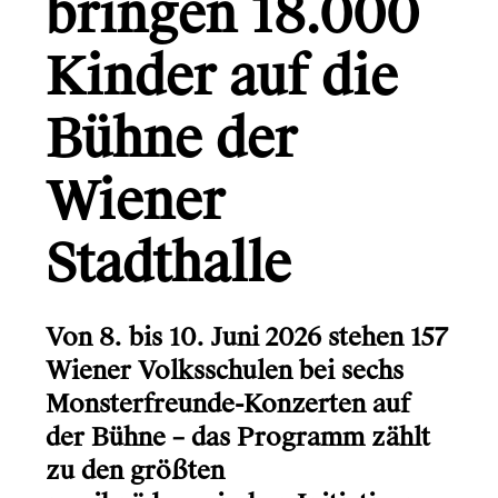
bringen 18.000
Gründerio
Canal+
Kinder auf die
Learning Hospital
Bühne der
Friends in Flats
Wiener
LG
Monsterfreunde
Stadthalle
Von 8. bis 10. Juni 2026 stehen 157
Wiener Volksschulen bei sechs
Monsterfreunde-Konzerten auf
Info
der Bühne – das Programm zählt
Kontakt
zu den größten