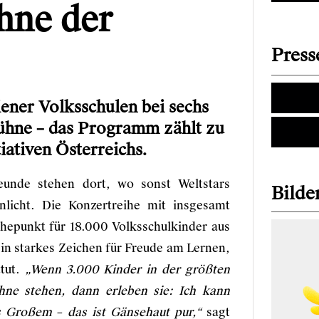
hne der
Press
iener Volksschulen bei sechs
ühne – das Programm zählt zu
ativen Österreichs.
eunde stehen dort, wo sonst Weltstars
Bilder
nlicht. Die Konzertreihe mit insgesamt
öhepunkt für 18.000 Volksschulkinder aus
ein starkes Zeichen für Freude am Lernen,
ttut.
„Wenn 3.000 Kinder in der größten
ühne stehen, dann erleben sie: Ich kann
was Großem
–
das ist Gänsehaut pur,“
sagt