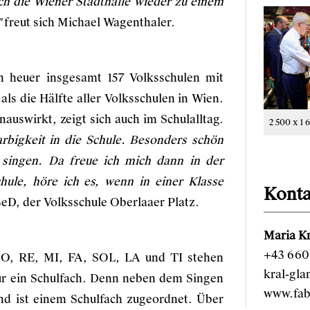
ch die Wiener Stadthalle wieder zu einem
"
freut sich Michael Wagenthaler.
 heuer insgesamt 157 Volksschulen mit
ls die Hälfte aller Volksschulen in Wien.
uswirkt, zeigt sich auch im Schulalltag.
2 500 x 1 
rbigkeit in die Schule. Besonders schön
 singen. Da freue ich mich dann in der
hule, höre ich es, wenn in einer Klasse
Konta
eD, der Volksschule Oberlaaer Platz.
Maria Kr
+43 660 
DO, RE, MI, FA, SOL, LA und TI stehen
kral-gl
für ein Schulfach. Denn neben dem Singen
www.fab
nd ist einem Schulfach zugeordnet. Über