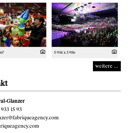
667
5 934 x 3 956
weitere ...
kt
al-Glanzer
933 15 93
anzer@fabriqueagency.com
riqueagency.com