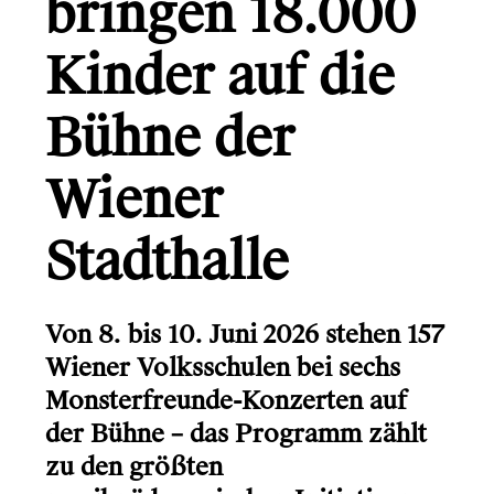
bringen 18.000
Gründerio
Canal+
Kinder auf die
Learning Hospital
Bühne der
Friends in Flats
Wiener
LG
Monsterfreunde
Stadthalle
Von 8. bis 10. Juni 2026 stehen 157
Wiener Volksschulen bei sechs
Monsterfreunde-Konzerten auf
Info
der Bühne – das Programm zählt
Kontakt
zu den größten