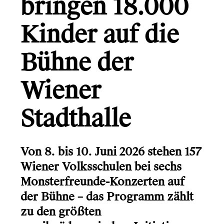
bringen 18.000
Gründerio
Canal+
Kinder auf die
Learning Hospital
Bühne der
Friends in Flats
Wiener
LG
Monsterfreunde
Stadthalle
Von 8. bis 10. Juni 2026 stehen 157
Wiener Volksschulen bei sechs
Monsterfreunde-Konzerten auf
Info
der Bühne – das Programm zählt
Kontakt
zu den größten