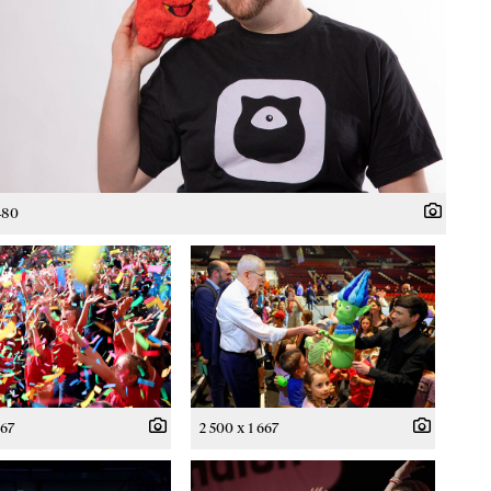
480
667
2 500 x 1 667