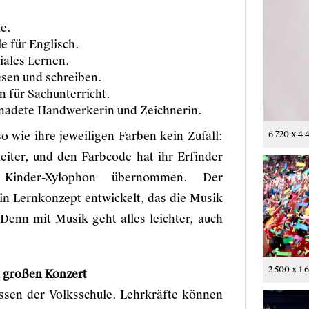
e.
e für Englisch.
iales Lernen.
sen und schreiben.
n für Sachunterricht.
gnadete Handwerkerin und Zeichnerin.
6 720 x 4 
 wie ihre jeweiligen Farben kein Zufall:
eiter, und den Farbcode hat ihr Erfinder
 Kinder-Xylophon übernommen. Der
n Lernkonzept entwickelt, das die Musik
 Denn mit Musik geht alles leichter, auch
2 500 x 1 
m großen Konzert
assen der Volksschule. Lehrkräfte können