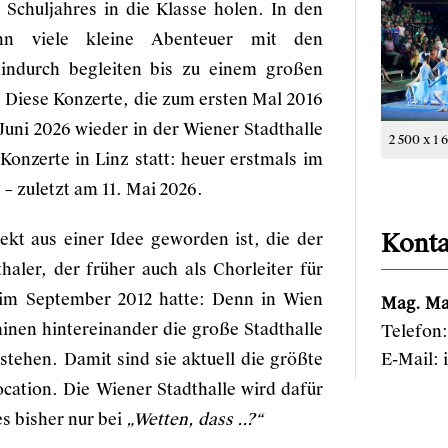
 Schuljahres in die Klasse holen. In den
nn viele kleine Abenteuer mit den
hindurch begleiten bis zu einem großen
 Diese Konzerte, die zum ersten Mal 2016
 Juni 2026 wieder in der Wiener Stadthalle
2 500 x 1 
onzerte in Linz statt: heuer erstmals im
 – zuletzt am 11. Mai 2026.
Konta
jekt aus einer Idee geworden ist, die der
ler, der früher auch als Chorleiter für
 im September 2012 hatte: Denn in Wien
Mag. Ma
inen hintereinander die große Stadthalle
Telefon:
E-Mail:
tehen. Damit sind sie aktuell die größte
cation. Die Wiener Stadthalle wird dafür
s bisher nur bei
„Wetten, dass ..?“