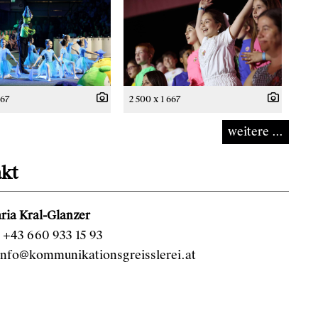
667
2 500 x 1 667
weitere ...
kt
ria Kral-Glanzer
 +43 660 933 15 93
info@kommunikationsgreisslerei.at