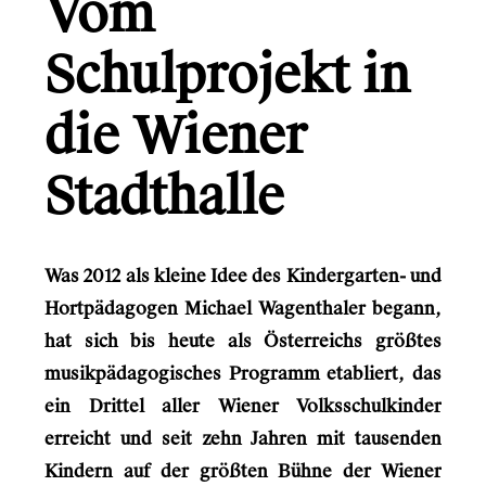
Vom
Gründerio
Canal+
Schulprojekt in
Learning Hospital
die Wiener
Friends in Flats
Stadthalle
LG
Monsterfreunde
Was 2012 als kleine Idee des Kindergarten- und
Hortpädagogen Michael Wagenthaler begann,
hat sich bis heute als Österreichs größtes
musikpädagogisches Programm etabliert, das
Info
ein Drittel aller Wiener Volksschulkinder
erreicht und seit zehn Jahren mit tausenden
Kontakt
Kindern auf der größten Bühne der Wiener