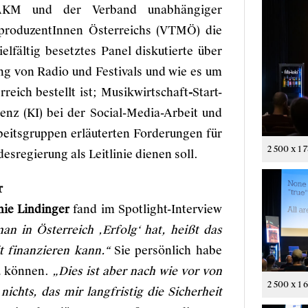
ft AKM und der Verband unabhängiger
produzentInnen Österreichs (VTMÖ) die
elfältig besetztes Panel diskutierte über
ng von Radio und Festivals und wie es um
reich bestellt ist; Musikwirtschaft
-
Start-
genz (KI) bei der Social-Media-Arbeit und
beitsgruppen erläuterten Forderungen für
2 500 x 1 
sregierung als Leitlinie dienen soll.
r
ie Lindinger
fand im Spotlight-Interview
an in Österreich ‚Erfolg‘ hat, heißt das
t finanzieren kann.“
Sie persönlich habe
zu können.
„Dies ist aber nach wie vor von
2 500 x 1 
nichts, das mir langfristig die Sicherheit