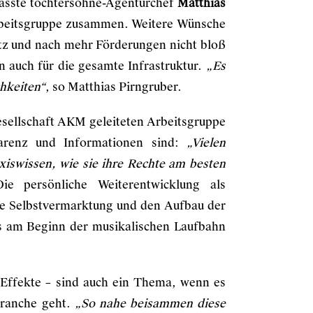
fasste töchtersöhne-Agenturchef
Matthias
Arbeitsgruppe zusammen. Weitere Wünsche
tz und nach mehr Förderungen nicht bloß
n auch für die gesamte Infrastruktur.
„Es
chkeiten“
, so Matthias Pirngruber.
sellschaft AKM geleiteten Arbeitsgruppe
arenz und Informationen sind:
„Vielen
xiswissen, wie sie ihre Rechte am besten
e persönliche Weiterentwicklung als
die Selbstvermarktung und den Aufbau der
ts am Beginn der musikalischen Laufbahn
 Effekte – sind auch ein Thema, wenn es
branche geht.
„So nahe beisammen diese