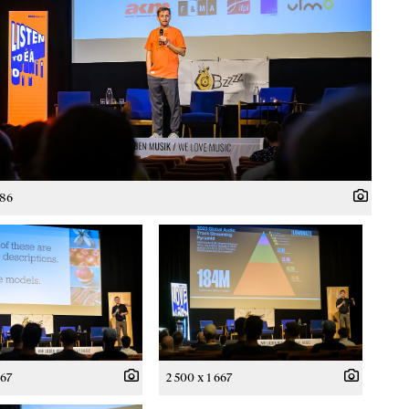
786
667
2 500 x 1 667