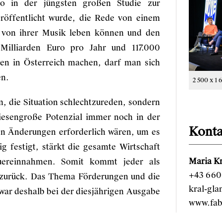
 in der jüngsten großen Studie zur
röffentlicht wurde, die Rede von einem
 von ihrer Musik leben können und den
Milliarden Euro pro Jahr und 117.000
hen in Österreich machen, darf man sich
en.
2 500 x 1 
m, die Situation schlechtzureden, sondern
riesengroße Potenzial immer noch in der
Konta
en Änderungen erforderlich wären, um es
g festigt, stärkt die gesamte Wirtschaft
Maria Kr
uereinnahmen. Somit kommt jeder als
+43 660 
r zurück. Das Thema Förderungen und die
kral-gl
war deshalb bei der diesjährigen Ausgabe
www.fab