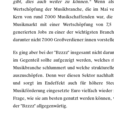
gibt, dies auch weiter zu können.“
Wenn also
Wertschöpfung der Musikbranche, die im Mai ve
Kern von rund 7.000 Musikschaffenden war, die
Musikmarkt mit einer Wertschöpfung von 7,5 
generierten Jobs zu einer der wichtigsten Branc
darunter nicht 7.000 Großverdiener:innen vorstell
Es ging aber bei der "Bzzzz" insgesamt nicht daru
im Gegenteil sollte aufgezeigt werden, welches 
Musikbranche schlummert und welche strukturell
auszuschöpfen. Denn wer diesen Sektor nachhalti
und sorgt im Endeffekt auch für höhere Ste
Musikförderung eingesetzte Euro vielfach wiede
Frage, wie sie am besten genutzt werden können, 
der "Bzzzz" allgegenwärtig.