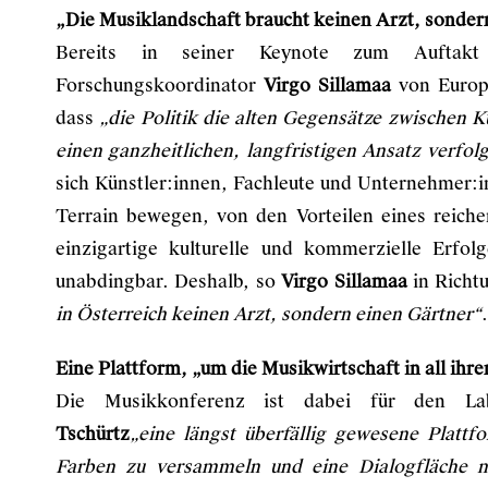
„Die Musiklandschaft braucht keinen Arzt, sonder
Bereits in seiner Keynote zum Auftakt
Forschungskoordinator
Virgo Sillamaa
von Europ
dass
„die Politik die alten Gegensätze zwischen 
einen ganzheitlichen, langfristigen Ansatz verfol
sich Künstler:innen, Fachleute und Unternehmer:
Terrain bewegen, von den Vorteilen eines reiche
einzigartige kulturelle und kommerzielle Erfol
unabdingbar. Deshalb, so
Virgo Sillamaa
in Richt
in Österreich keinen Arzt, sondern einen Gärtner“
.
Eine Plattform, „um die Musikwirtschaft in all ih
Die Musikkonferenz ist dabei für den Lab
Tschürtz
„eine längst überfällig gewesene Plattf
Farben zu versammeln und eine Dialogfläche mi