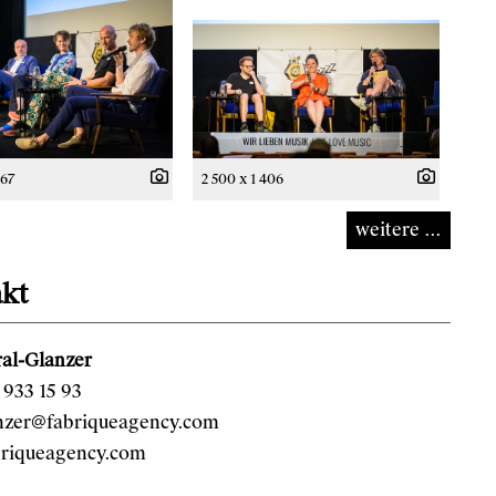
667
2 500 x 1 406
weitere ...
kt
al-Glanzer
933 15 93
anzer@fabriqueagency.com
riqueagency.com