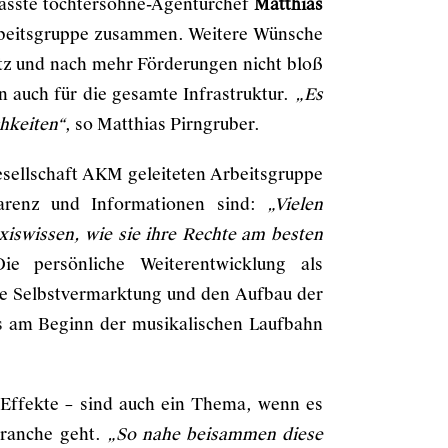
fasste töchtersöhne-Agenturchef
Matthias
Arbeitsgruppe zusammen. Weitere Wünsche
tz und nach mehr Förderungen nicht bloß
n auch für die gesamte Infrastruktur.
„Es
chkeiten“
, so Matthias Pirngruber.
sellschaft AKM geleiteten Arbeitsgruppe
arenz und Informationen sind:
„Vielen
xiswissen, wie sie ihre Rechte am besten
e persönliche Weiterentwicklung als
die Selbstvermarktung und den Aufbau der
ts am Beginn der musikalischen Laufbahn
 Effekte – sind auch ein Thema, wenn es
branche geht.
„So nahe beisammen diese