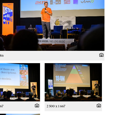
786
667
2 500 x 1 667