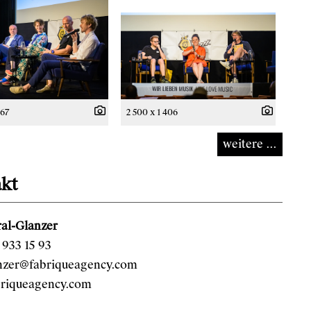
667
2 500 x 1 406
weitere ...
kt
al-Glanzer
933 15 93
anzer@fabriqueagency.com
riqueagency.com