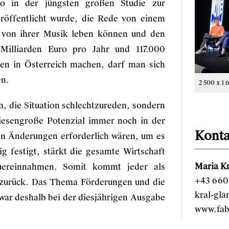
 in der jüngsten großen Studie zur
röffentlicht wurde, die Rede von einem
 von ihrer Musik leben können und den
Milliarden Euro pro Jahr und 117.000
hen in Österreich machen, darf man sich
en.
2 500 x 1 
m, die Situation schlechtzureden, sondern
riesengroße Potenzial immer noch in der
Konta
en Änderungen erforderlich wären, um es
g festigt, stärkt die gesamte Wirtschaft
Maria Kr
uereinnahmen. Somit kommt jeder als
+43 660 
r zurück. Das Thema Förderungen und die
kral-gl
war deshalb bei der diesjährigen Ausgabe
www.fab