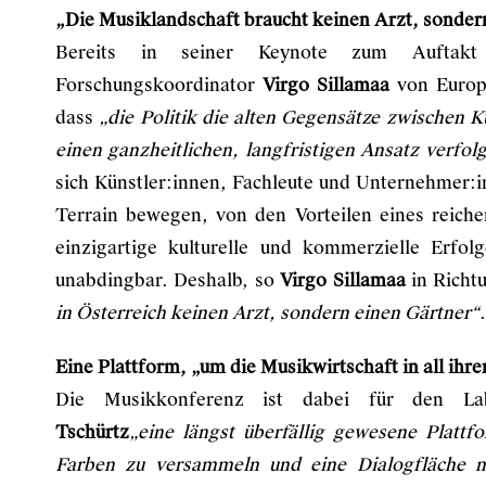
„Die Musiklandschaft braucht keinen Arzt, sonder
Bereits in seiner Keynote zum Auftakt
Forschungskoordinator
Virgo Sillamaa
von Europ
dass
„die Politik die alten Gegensätze zwischen 
einen ganzheitlichen, langfristigen Ansatz verfol
sich Künstler:innen, Fachleute und Unternehmer:
Terrain bewegen, von den Vorteilen eines reiche
einzigartige kulturelle und kommerzielle Erfol
unabdingbar. Deshalb, so
Virgo Sillamaa
in Richt
in Österreich keinen Arzt, sondern einen Gärtner“
.
Eine Plattform, „um die Musikwirtschaft in all ih
Die Musikkonferenz ist dabei für den Lab
Tschürtz
„eine längst überfällig gewesene Plattf
Farben zu versammeln und eine Dialogfläche mi