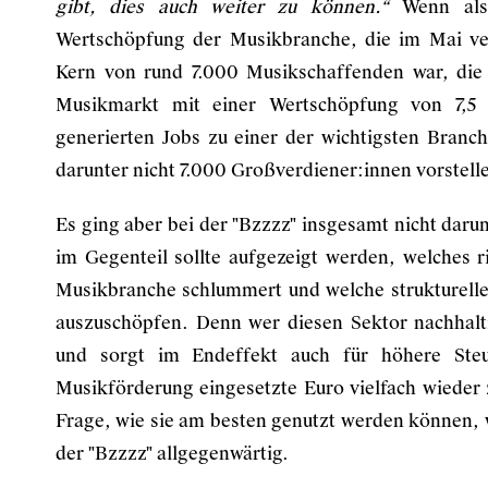
gibt, dies auch weiter zu können.“
Wenn also
Wertschöpfung der Musikbranche, die im Mai ve
Kern von rund 7.000 Musikschaffenden war, die
Musikmarkt mit einer Wertschöpfung von 7,5 
generierten Jobs zu einer der wichtigsten Branc
darunter nicht 7.000 Großverdiener:innen vorstell
Es ging aber bei der "Bzzzz" insgesamt nicht daru
im Gegenteil sollte aufgezeigt werden, welches 
Musikbranche schlummert und welche strukturell
auszuschöpfen. Denn wer diesen Sektor nachhalti
und sorgt im Endeffekt auch für höhere Ste
Musikförderung eingesetzte Euro vielfach wiede
Frage, wie sie am besten genutzt werden können, 
der "Bzzzz" allgegenwärtig.