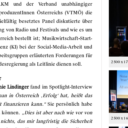
ft AKM und der Verband unabhängiger
produzentInnen Österreichs (VTMÖ) die
elfältig besetztes Panel diskutierte über
ng von Radio und Festivals und wie es um
reich bestellt ist; Musikwirtschaft
-
Start-
genz (KI) bei der Social-Media-Arbeit und
beitsgruppen erläuterten Forderungen für
2 500 x 1 
sregierung als Leitlinie dienen soll.
r
ie Lindinger
fand im Spotlight-Interview
an in Österreich ‚Erfolg‘ hat, heißt das
t finanzieren kann.“
Sie persönlich habe
zu können.
„Dies ist aber nach wie vor von
2 500 x 1 
nichts, das mir langfristig die Sicherheit