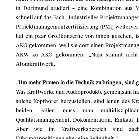
in Dortmund studiert – eine Kombination aus M
schnell auf das Fach „Industrielles Projektmanage
Projektmanagementzertifizierung (PMI) weiterver
hat ein paar Großkonzerne von innen gesehen, is
AKG gekommen, weil sie dort einen Projektmanage
AKW zu AKG gekommen. „Naja stimmt nicht g
Atomkraftwerk.“
„Um mehr Frauen in die Technik zu bringen, sind
Was Kraftwerke und Audioprodukte gemeinsam habe
solche Kopfhörer herzustellen, sind jenen des Kr
beiden Fällen muss man multidisziplinä
Qualitätsmanagement, Dokumentation, Einkauf, L
Aber wie im Kraftwerksbereich sind auc
Führungspositionen eher eine Seltenheit.“