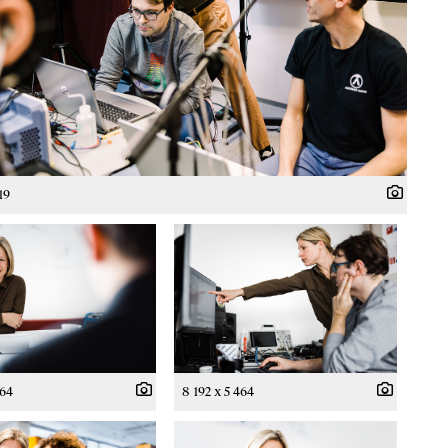
19
464
8 192 x 5 464