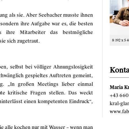
ung als sie. Aber Seebacher musste ihnen
 sondern ihre Aufgabe war es, die besten
 ihre Mitarbeiter das bestmögliche
e sich zugetraut.
8 192 x 5 
en, selbst bei völliger Ahnungslosigkeit
Konta
schwänglich gespieltes Auftreten gemeint,
ng. „In großen Meetings lieber einmal
Maria Kr
e kritische Fragen stellen. Das weckt
+43 660 
nterlässt einen kompetenten Eindruck“,
kral-gl
www.fab
sie alle kochen nur mit Wasser – wenn man