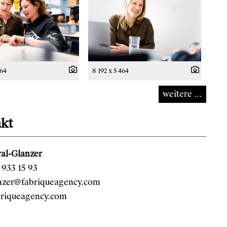
464
8 192 x 5 464
weitere ...
kt
al-Glanzer
933 15 93
anzer@fabriqueagency.com
riqueagency.com