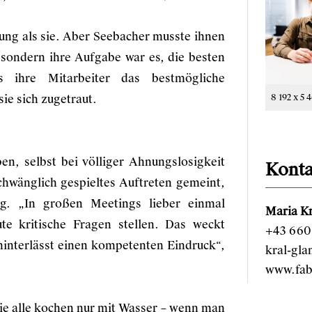
ung als sie. Aber Seebacher musste ihnen
 sondern ihre Aufgabe war es, die besten
 ihre Mitarbeiter das bestmögliche
e sich zugetraut.
8 192 x 5 
en, selbst bei völliger Ahnungslosigkeit
Konta
schwänglich gespieltes Auftreten gemeint,
ng. „In großen Meetings lieber einmal
Maria Kr
e kritische Fragen stellen. Das weckt
+43 660 
nterlässt einen kompetenten Eindruck“,
kral-gl
www.fab
sie alle kochen nur mit Wasser – wenn man