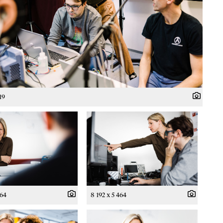
19
464
8 192 x 5 464