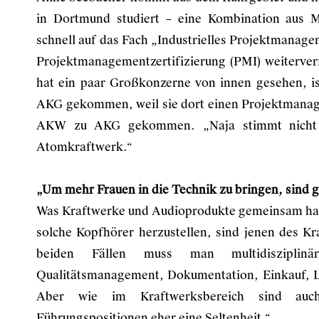
in Dortmund studiert – eine Kombination aus M
schnell auf das Fach „Industrielles Projektmanage
Projektmanagementzertifizierung (PMI) weiterver
hat ein paar Großkonzerne von innen gesehen, is
AKG gekommen, weil sie dort einen Projektmanage
AKW zu AKG gekommen. „Naja stimmt nicht g
Atomkraftwerk.“
„Um mehr Frauen in die Technik zu bringen, sind
Was Kraftwerke und Audioprodukte gemeinsam habe
solche Kopfhörer herzustellen, sind jenen des Kr
beiden Fällen muss man multidisziplinä
Qualitätsmanagement, Dokumentation, Einkauf, L
Aber wie im Kraftwerksbereich sind auc
Führungspositionen eher eine Seltenheit.“