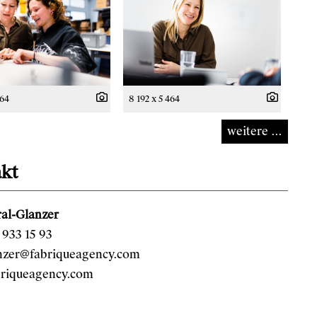
464
8 192 x 5 464
weitere ...
kt
al-Glanzer
933 15 93
anzer@fabriqueagency.com
riqueagency.com