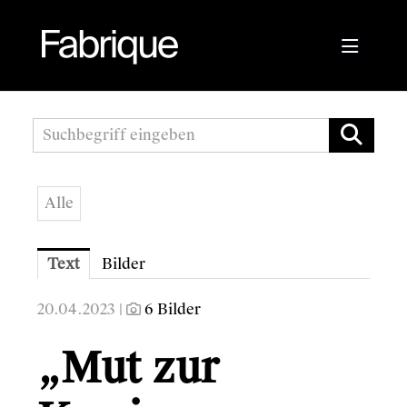
Pressemitteilungen
Fabrique Agency
Alle
Kwizda APOScout
Bioblo
Text
Bilder
Sunshine Mastering
20.04.2023 |
6 Bilder
Wirtschaftskammer Österreich
„Mut zur
Austrian Audio