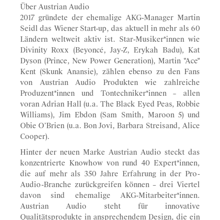
Über Austrian Audio
2017 gründete der ehemalige AKG-Manager Martin
Seidl das Wiener Start-up, das aktuell in mehr als 60
Ländern weltweit aktiv ist. Star-Musiker*innen wie
Divinity Roxx (Beyoncé, Jay-Z, Erykah Badu), Kat
Dyson (Prince, New Power Generation), Martin "Ace"
Kent (Skunk Anansie), zählen ebenso zu den Fans
von Austrian Audio Produkten wie zahlreiche
Produzent*innen und Tontechniker*innen – allen
voran Adrian Hall (u.a. The Black Eyed Peas, Robbie
Williams), Jim Ebdon (Sam Smith, Maroon 5) und
Obie O’Brien (u.a. Bon Jovi, Barbara Streisand, Alice
Cooper).
Hinter der neuen Marke Austrian Audio steckt das
konzentrierte Knowhow von rund 40 Expert*innen,
die auf mehr als 350 Jahre Erfahrung in der Pro-
Audio-Branche zurückgreifen können – drei Viertel
davon sind ehemalige AKG-Mitarbeiter*innen.
Austrian Audio steht für innovative
Qualitätsprodukte in ansprechendem Design, die ein