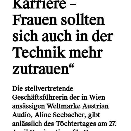
Karriere –
Gründerio
Canal+
Frauen sollten
Learning Hospital
sich auch in der
Friends in Flats
Technik mehr
LG
Monsterfreunde
zutrauen“
Die stellvertretende
Info
Geschäftsführerin der in Wien
Kontakt
ansässigen Weltmarke Austrian
Audio, Aline Seebacher, gibt
anlässlich des Töchtertages am 27.