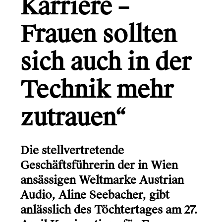
Karriere –
Gründerio
Canal+
Frauen sollten
Learning Hospital
sich auch in der
Friends in Flats
Technik mehr
LG
Monsterfreunde
zutrauen“
Die stellvertretende
Info
Geschäftsführerin der in Wien
Kontakt
ansässigen Weltmarke Austrian
Audio, Aline Seebacher, gibt
anlässlich des Töchtertages am 27.