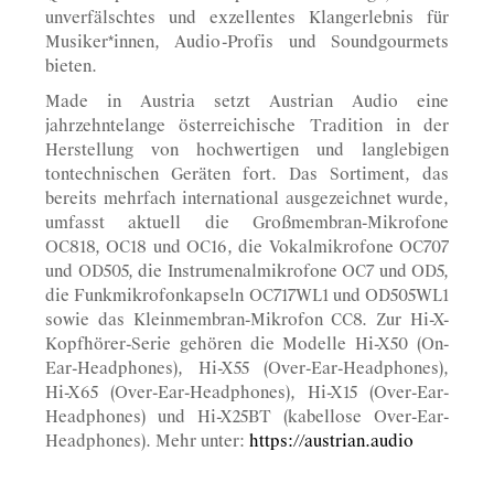
unverfälschtes und exzellentes Klangerlebnis für
Musiker*innen, Audio-Profis und Soundgourmets
bieten.
Made in Austria setzt Austrian Audio eine
jahrzehntelange österreichische Tradition in der
Herstellung von hochwertigen und langlebigen
tontechnischen Geräten fort. Das Sortiment, das
bereits mehrfach international ausgezeichnet wurde,
umfasst aktuell die Großmembran-Mikrofone
OC818, OC18 und OC16, die Vokalmikrofone OC707
und OD505, die Instrumenalmikrofone OC7 und OD5,
die Funkmikrofonkapseln OC717WL1 und OD505WL1
sowie das Kleinmembran-Mikrofon CC8. Zur Hi-X-
Kopfhörer-Serie gehören die Modelle Hi-X50 (On-
Ear-Headphones), Hi-X55 (Over-Ear-Headphones),
Hi-X65 (Over-Ear-Headphones), Hi-X15 (Over-Ear-
Headphones) und Hi-X25BT (kabellose Over-Ear-
Headphones). Mehr unter:
https://austrian.audio