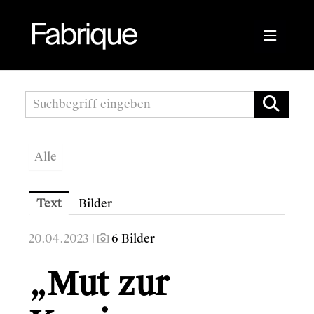
Pressemitteilungen
Fabrique Agency
Alle
Kwizda APOScout
Bioblo
Text
Bilder
Sunshine Mastering
20.04.2023 |
6 Bilder
Wirtschaftskammer Österreich
„Mut zur
Austrian Audio