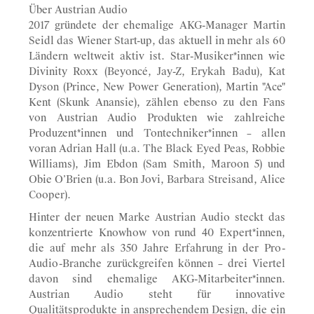
Über Austrian Audio
2017 gründete der ehemalige AKG-Manager Martin
Seidl das Wiener Start-up, das aktuell in mehr als 60
Ländern weltweit aktiv ist. Star-Musiker*innen wie
Divinity Roxx (Beyoncé, Jay-Z, Erykah Badu), Kat
Dyson (Prince, New Power Generation), Martin "Ace"
Kent (Skunk Anansie), zählen ebenso zu den Fans
von Austrian Audio Produkten wie zahlreiche
Produzent*innen und Tontechniker*innen – allen
voran Adrian Hall (u.a. The Black Eyed Peas, Robbie
Williams), Jim Ebdon (Sam Smith, Maroon 5) und
Obie O’Brien (u.a. Bon Jovi, Barbara Streisand, Alice
Cooper).
Hinter der neuen Marke Austrian Audio steckt das
konzentrierte Knowhow von rund 40 Expert*innen,
die auf mehr als 350 Jahre Erfahrung in der Pro-
Audio-Branche zurückgreifen können – drei Viertel
davon sind ehemalige AKG-Mitarbeiter*innen.
Austrian Audio steht für innovative
Qualitätsprodukte in ansprechendem Design, die ein