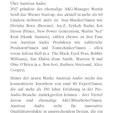
Über Austrian Audio
2017 gründete der ehemalige AKG-Manager Martin
Seidl das Wiener Start-up, das aktuell in mehr als 60
Ländern weltweit aktiv ist. Star-Musiker*innen wie
Divinity Roxx (Beyoncé, Jay-Z, Erykah Badu), Kat
Dyson (Prince, New Power Generation), Martin "Ace"
Kent (Skunk Anansie), zählen ebenso zu den Fans
von Austrian Audio Produkten wie zahlreiche
Produzent*innen und Tontechniker*innen – allen
voran Adrian Hall (u.a. The Black Eyed Peas, Robbie
Williams), Jim Ebdon (Sam Smith, Maroon 5) und
Obie O’Brien (u.a. Bon Jovi, Barbara Streisand, Alice
Cooper).
Hinter der neuen Marke Austrian Audio steckt das
konzentrierte Knowhow von rund 40 Expert*innen,
die auf mehr als 350 Jahre Erfahrung in der Pro-
Audio-Branche zurückgreifen können – drei Viertel
davon sind ehemalige AKG-Mitarbeiter*innen.
Austrian Audio steht für innovative
Qualitätsprodukte in ansprechendem Design, die ein