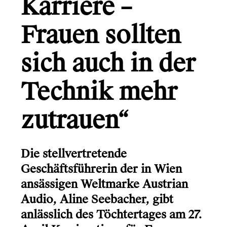
Karriere –
Gründerio
Canal+
Frauen sollten
Learning Hospital
sich auch in der
Friends in Flats
Technik mehr
LG
Monsterfreunde
zutrauen“
Die stellvertretende
Info
Geschäftsführerin der in Wien
Kontakt
ansässigen Weltmarke Austrian
Audio, Aline Seebacher, gibt
anlässlich des Töchtertages am 27.