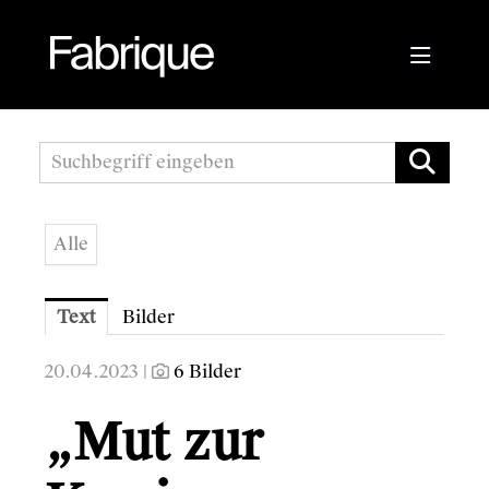
Pressemitteilungen
Fabrique Agency
Alle
Kwizda APOScout
Bioblo
Text
Bilder
Sunshine Mastering
20.04.2023 |
6 Bilder
Wirtschaftskammer Österreich
„Mut zur
Austrian Audio