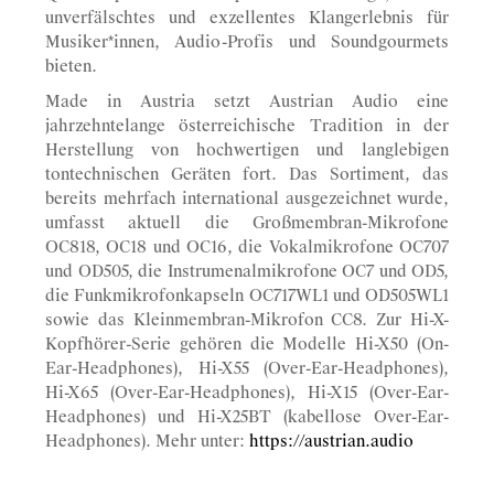
unverfälschtes und exzellentes Klangerlebnis für
Musiker*innen, Audio-Profis und Soundgourmets
bieten.
Made in Austria setzt Austrian Audio eine
jahrzehntelange österreichische Tradition in der
Herstellung von hochwertigen und langlebigen
tontechnischen Geräten fort. Das Sortiment, das
bereits mehrfach international ausgezeichnet wurde,
umfasst aktuell die Großmembran-Mikrofone
OC818, OC18 und OC16, die Vokalmikrofone OC707
und OD505, die Instrumenalmikrofone OC7 und OD5,
die Funkmikrofonkapseln OC717WL1 und OD505WL1
sowie das Kleinmembran-Mikrofon CC8. Zur Hi-X-
Kopfhörer-Serie gehören die Modelle Hi-X50 (On-
Ear-Headphones), Hi-X55 (Over-Ear-Headphones),
Hi-X65 (Over-Ear-Headphones), Hi-X15 (Over-Ear-
Headphones) und Hi-X25BT (kabellose Over-Ear-
Headphones). Mehr unter:
https://austrian.audio