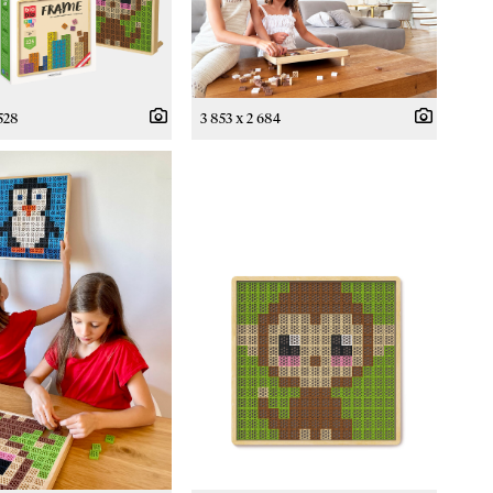
528
3 853 x 2 684