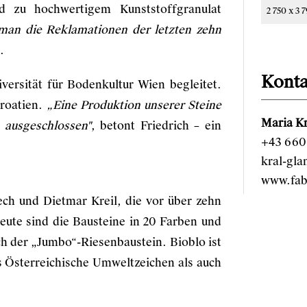
nd zu hochwertigem Kunststoffgranulat
2 750 x 3 
 man die Reklamationen der letzten zehn
.
Konta
versität für Bodenkultur Wien begleitet.
Kroatien.
„Eine Produktion unserer Steine
Maria Kr
 ausgeschlossen"
, betont Friedrich – ein
+43 660 
kral-gl
www.fab
ech und Dietmar Kreil, die vor über zehn
eute sind die Bausteine in 20 Farben und
ch der „Jumbo“-Riesenbaustein. Bioblo ist
s Österreichische Umweltzeichen als auch