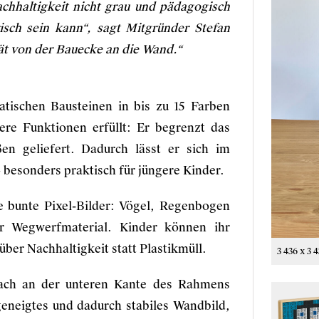
achhaltigkeit nicht grau und pädagogisch
isch sein kann“, sagt Mitgründer Stefan
tät von der Bauecke an die Wand.“
atischen Bausteinen in bis zu 15 Farben
re Funktionen erfüllt: Er begrenzt das
n geliefert. Dadurch lässt er sich im
besonders praktisch für jüngere Kinder.
 bunte Pixel-Bilder: Vögel, Regenbogen
r Wegwerfmaterial. Kinder können ihr
über Nachhaltigkeit statt Plastikmüll.
3 436 x 3 
nfach an der unteren Kante des Rahmens
geneigtes und dadurch stabiles Wandbild,