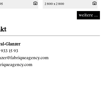
795
2 800 x 2 800
weitere ...
kt
al-Glanzer
933 15 93
anzer@fabriqueagency.com
riqueagency.com