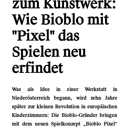
zum Kunstwerk:
Austrian Audio
Wie Bioblo mit
Gründerio
"Pixel" das
Canal+
Learning Hospital
Spielen neu
Friends in Flats
erfindet
LG
Monsterfreunde
Was als Idee in einer Werkstatt in
Niederösterreich begann, wird zehn Jahre
Info
später zur kleinen Revolution in europäischen
Kinderzimmern: Die Bioblo-Gründer bringen
Kontakt
mit dem neuen Spielkonzept „Bioblo Pixel“