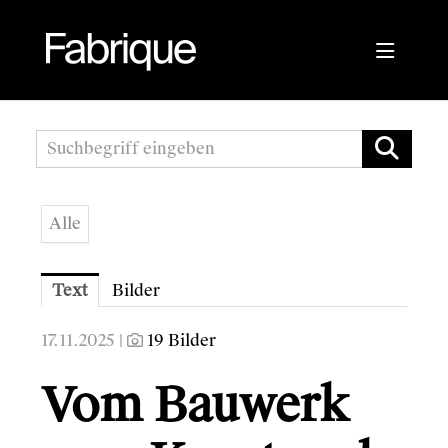
Pressemitteilungen
Fabrique Agency
Alle
Kwizda APOScout
Bioblo
Text
Bilder
17.11.2025 |
19 Bilder
Vom Bauwerk
Sunshine Mastering
Wirtschaftskammer Österreich