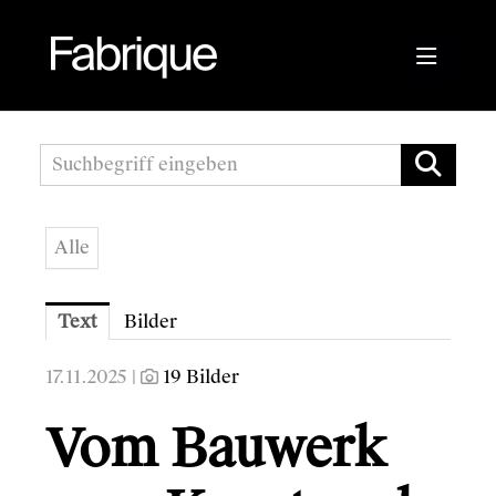
Pressemitteilungen
Fabrique Agency
Alle
Kwizda APOScout
Bioblo
Text
Bilder
17.11.2025 |
19 Bilder
Vom Bauwerk
Sunshine Mastering
Wirtschaftskammer Österreich