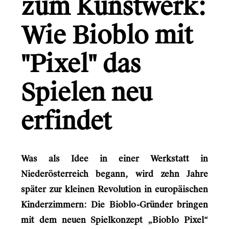
zum Kunstwerk:
Austrian Audio
Wie Bioblo mit
Gründerio
"Pixel" das
Canal+
Learning Hospital
Spielen neu
Friends in Flats
erfindet
LG
Monsterfreunde
Was als Idee in einer Werkstatt in
Niederösterreich begann, wird zehn Jahre
Info
später zur kleinen Revolution in europäischen
Kinderzimmern: Die Bioblo-Gründer bringen
Kontakt
mit dem neuen Spielkonzept „Bioblo Pixel“