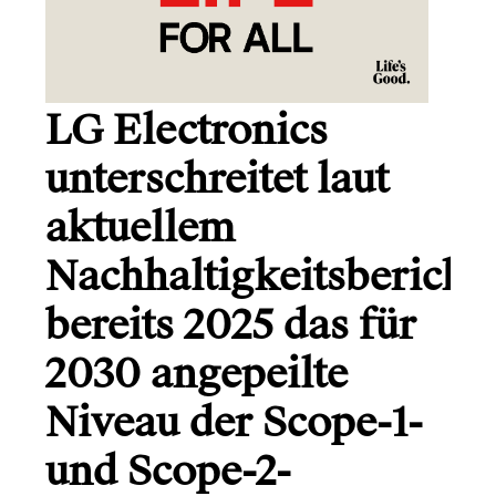
Gründerio
Canal+
Learning Hospital
LG Electronics
Friends in Flats
unterschreitet laut
LG
aktuellem
Monsterfreunde
Nachhaltigkeitsbericht
bereits 2025 das für
Info
2030 angepeilte
Kontakt
Niveau der Scope-1-
und Scope-2-