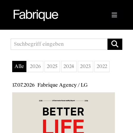
Pressemitteilungen
Fabrique Agency
Alle
2026
2025
2024
2023
2022
Kwizda APOScout
17.07.2026
Bioblo
Fabrique Agency
/
LG
Sunshine Mastering
Wirtschaftskammer Österreich
Austrian Audio