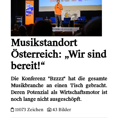
Austrian Audio
Gründerio
Canal+
Musikstandort
Learning Hospital
Friends in Flats
Österreich: „Wir sind
LG
bereit!“
Monsterfreunde
Die Konferenz "Bzzzz" hat die gesamte
Musikbranche an einen Tisch gebracht.
Deren Potenzial als Wirtschaftsmotor ist
Info
noch lange nicht ausgeschöpft.
Kontakt
11073 Zeichen
43 Bilder