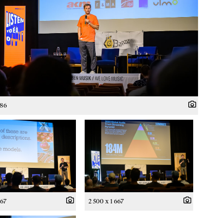
786
667
2 500 x 1 667