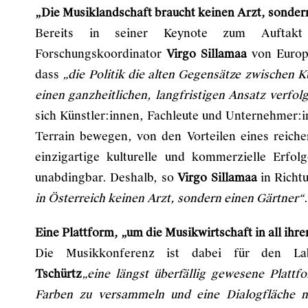
„Die Musiklandschaft braucht keinen Arzt, sonder
Bereits in seiner Keynote zum Auftakt
Forschungskoordinator
Virgo Sillamaa
von Europ
dass
„die Politik die alten Gegensätze zwischen 
einen ganzheitlichen, langfristigen Ansatz verfol
sich Künstler:innen, Fachleute und Unternehmer:
Terrain bewegen, von den Vorteilen eines reiche
einzigartige kulturelle und kommerzielle Erfol
unabdingbar. Deshalb, so
Virgo Sillamaa
in Richt
in Österreich keinen Arzt, sondern einen Gärtner“
.
Eine Plattform, „um die Musikwirtschaft in all ih
Die Musikkonferenz ist dabei für den Lab
Tschürtz
„eine längst überfällig gewesene Plattf
Farben zu versammeln und eine Dialogfläche mi