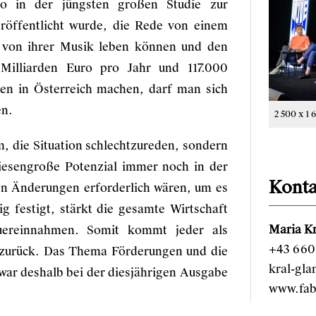
 in der jüngsten großen Studie zur
röffentlicht wurde, die Rede von einem
 von ihrer Musik leben können und den
Milliarden Euro pro Jahr und 117.000
hen in Österreich machen, darf man sich
en.
2 500 x 1 
m, die Situation schlechtzureden, sondern
riesengroße Potenzial immer noch in der
Konta
en Änderungen erforderlich wären, um es
g festigt, stärkt die gesamte Wirtschaft
Maria Kr
uereinnahmen. Somit kommt jeder als
+43 660 
r zurück. Das Thema Förderungen und die
kral-gl
war deshalb bei der diesjährigen Ausgabe
www.fab