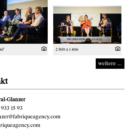
667
2 500 x 1 406
weitere ...
kt
al-Glanzer
933 15 93
anzer@fabriqueagency.com
riqueagency.com