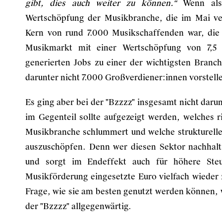
gibt, dies auch weiter zu können.“
Wenn also
Wertschöpfung der Musikbranche, die im Mai ve
Kern von rund 7.000 Musikschaffenden war, die
Musikmarkt mit einer Wertschöpfung von 7,5 
generierten Jobs zu einer der wichtigsten Branc
darunter nicht 7.000 Großverdiener:innen vorstell
Es ging aber bei der "Bzzzz" insgesamt nicht daru
im Gegenteil sollte aufgezeigt werden, welches 
Musikbranche schlummert und welche strukturell
auszuschöpfen. Denn wer diesen Sektor nachhalti
und sorgt im Endeffekt auch für höhere Ste
Musikförderung eingesetzte Euro vielfach wiede
Frage, wie sie am besten genutzt werden können, 
der "Bzzzz" allgegenwärtig.