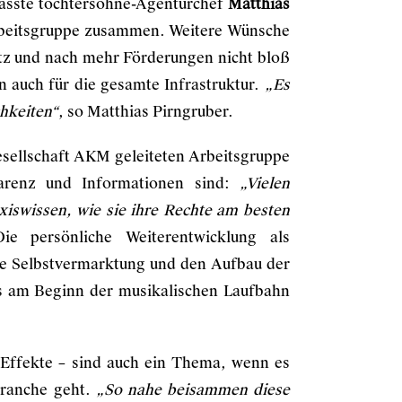
fasste töchtersöhne-Agenturchef
Matthias
Arbeitsgruppe zusammen. Weitere Wünsche
tz und nach mehr Förderungen nicht bloß
n auch für die gesamte Infrastruktur.
„Es
chkeiten“
, so Matthias Pirngruber.
sellschaft AKM geleiteten Arbeitsgruppe
arenz und Informationen sind:
„Vielen
xiswissen, wie sie ihre Rechte am besten
e persönliche Weiterentwicklung als
die Selbstvermarktung und den Aufbau der
ts am Beginn der musikalischen Laufbahn
 Effekte – sind auch ein Thema, wenn es
branche geht.
„So nahe beisammen diese