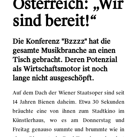
Österreich: „Wir
Gründerio
Canal+
sind bereit!“
Learning Hospital
Die Konferenz "Bzzzz" hat die
Friends in Flats
gesamte Musikbranche an einen
LG
Tisch gebracht. Deren Potenzial
Monsterfreunde
als Wirtschaftsmotor ist noch
lange nicht ausgeschöpft.
Auf dem Dach der Wiener Staatsoper sind seit
Info
14 Jahren Bienen daheim. Etwa 30 Sekunden
Kontakt
bräuchte eine von ihnen zum Stadtkino im
Künstlerhaus, wo es am Donnerstag und
Freitag genauso summte und brummte wie in